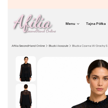
Menu
Tajna Półka
Afilia SecondHand Online
Bluzki i koszule
Bluzka Czarna W Grochy S