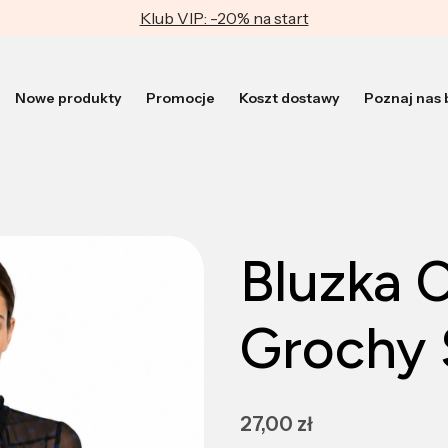
Klub VIP: -20% na start
Nowe produkty
Promocje
Koszt dostawy
Poznaj nas b
Bluzka 
Grochy 
Cena
27,00 zł