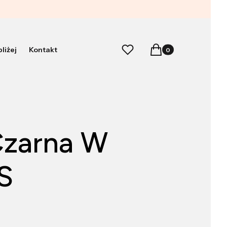
Produkty w koszyku:
Ulubione
Koszyk
liżej
Kontakt
Czarna W
S