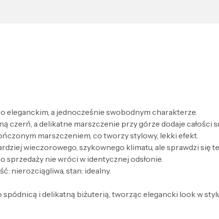
a o eleganckim, a jednocześnie swobodnym charakterze.
ną czerń, a delikatne marszczenie przy górze dodaje całości 
kończonym marszczeniem, co tworzy stylowy, lekki efekt.
ardziej wieczorowego, szykownego klimatu, ale sprawdzi się te
po sprzedaży nie wróci w identycznej odsłonie.
ść: nierozciągliwa, stan: idealny.
spódnicą i delikatną biżuterią, tworząc elegancki look w stylu 