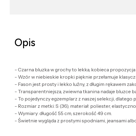
Opis
- Czarna bluzka w grochy to lekka, kobieca propozycj
- Wzór w niebieskie kropki pięknie przełamuje klasycz
- Fason jest prosty i lekko luźny, z długim rękawem za
- Transparentniejsza, zwiewna tkanina nadaje bluzce b
- To pojedynczy egzemplarz z naszej selekcji, dlatego 
- Rozmiar z metki: S (36), materiał: poliester, elastyczno
- Wymiary: długość 55 cm, szerokość 49 cm.
- Świetnie wygląda z prostymi spodniami, jeansami albo 