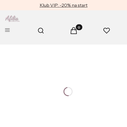
Klub VIP: -20% na start
Produkty w koszyku: 0. Zob
Otwórz wyszukiwarkę
Menu
Szukaj
Koszyk
Ulubione