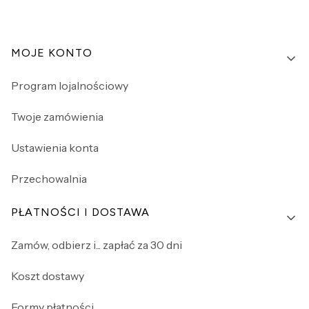
Linki w stopce
MOJE KONTO
Program lojalnościowy
Twoje zamówienia
Ustawienia konta
Przechowalnia
PŁATNOŚCI I DOSTAWA
Zamów, odbierz i... zapłać za 30 dni
Koszt dostawy
Formy płatności