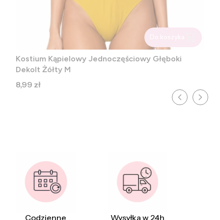
Do koszyka
Kostium Kąpielowy Jednoczęściowy Głęboki
Dekolt Żółty M
Cena
8,99 zł
Codzienne
Wysyłka w 24h