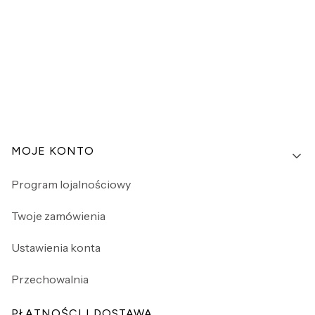
Linki w stopce
MOJE KONTO
Program lojalnościowy
Twoje zamówienia
Ustawienia konta
Przechowalnia
PŁATNOŚCI I DOSTAWA