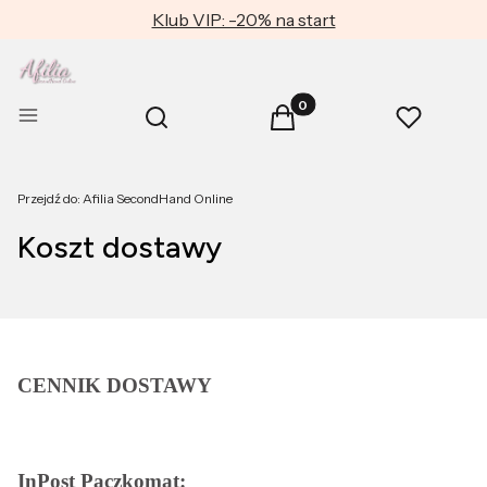
Klub VIP: -20% na start
Produkty w koszyku: 0. Zob
Otwórz wyszukiwarkę
Menu
Szukaj
Koszyk
Ulubione
Przejdź do:
Afilia SecondHand Online
Koszt dostawy
CENNIK DOSTAWY
InPost Paczkomat: