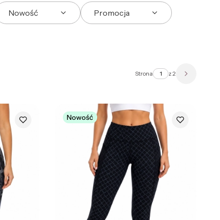
Nowość
Promocja
Strona
z 2
Następne 
Nowość