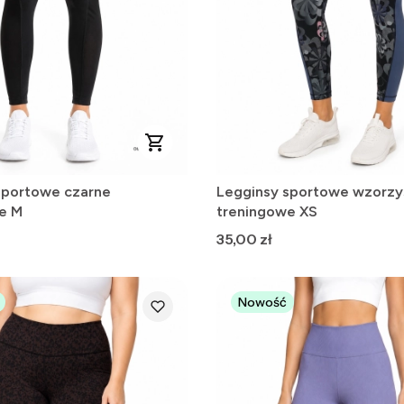
sportowe czarne
Legginsy sportowe wzorzy
e M
treningowe XS
Cena
35,00 zł
Nowość