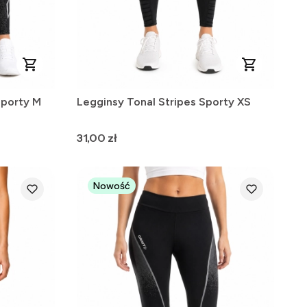
sporty M
Legginsy Tonal Stripes Sporty XS
Cena
31,00 zł
Nowość