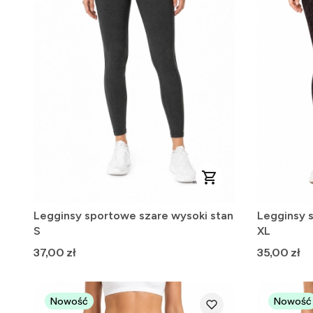
Legginsy sportowe szare wysoki stan
Legginsy 
S
XL
Cena
Cena
37,00 zł
35,00 zł
Nowość
Nowość