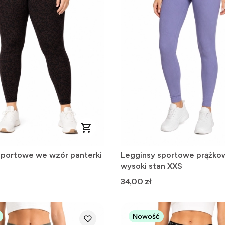
sportowe we wzór panterki
Legginsy sportowe prążko
wysoki stan XXS
Cena
34,00 zł
Nowość