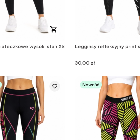
siateczkowe wysoki stan XS
Legginsy refleksyjny print 
Cena
30,00 zł
Nowość