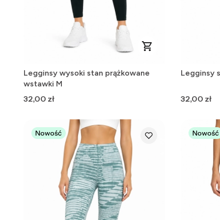
Legginsy wysoki stan prążkowane
Legginsy 
wstawki M
Cena
Cena
32,00 zł
32,00 zł
Nowość
Nowość