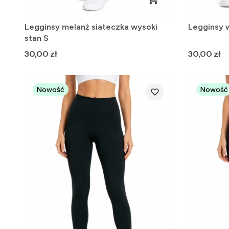
Legginsy melanż siateczka wysoki
Legginsy 
stan S
Cena
Cena
30,00 zł
30,00 zł
Nowość
Nowość