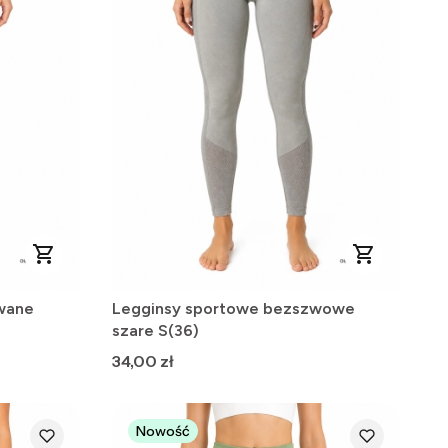
wane
Legginsy sportowe bezszwowe
szare S(36)
Cena
34,00 zł
Nowość