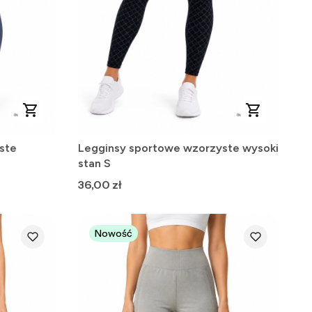
ste
Legginsy sportowe wzorzyste wysoki
stan S
Cena
36,00 zł
Nowość