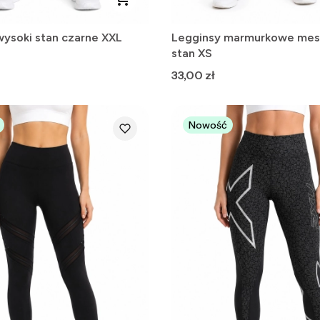
wysoki stan czarne XXL
Legginsy marmurkowe mes
stan XS
Cena
33,00 zł
Nowość