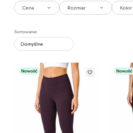
Cena
Rozmiar
Kolor
Koniec filtrów
Lista produktów
Sortowanie:
Domyślne
Nowość
Nowość