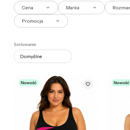
Cena
Marka
Rozmia
Promocja
Koniec filtrów
Lista produktów
Sortowanie:
Domyślne
Nowość
Nowość