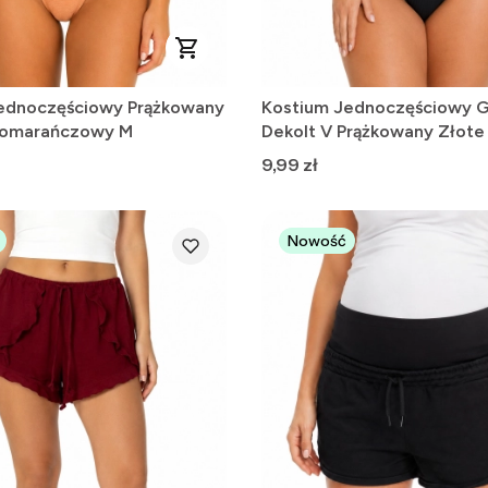
ednoczęściowy Prążkowany
Kostium Jednoczęściowy G
Pomarańczowy M
Dekolt V Prążkowany Złote
Czarny L
Cena
9,99 zł
Nowość