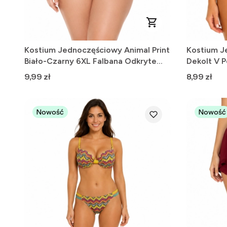
Kostium Jednoczęściowy Animal Print
Kostium J
Biało-Czarny 6XL Falbana Odkryte
Dekolt V 
Ramiona
Cena
Cena
9,99 zł
8,99 zł
Nowość
Nowość