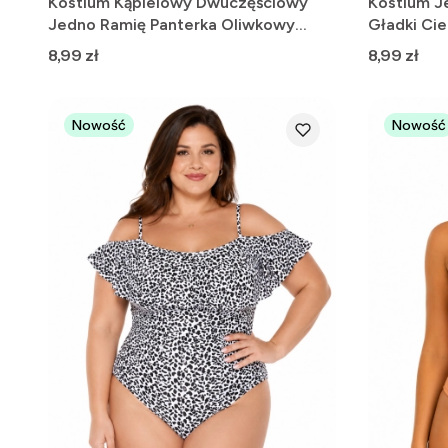
Kostium Kąpielowy Dwuczęściowy
Kostium J
Jedno Ramię Panterka Oliwkowy
Gładki Ci
XL/M
Cena
Cena
8,99 zł
8,99 zł
Nowość
Nowość