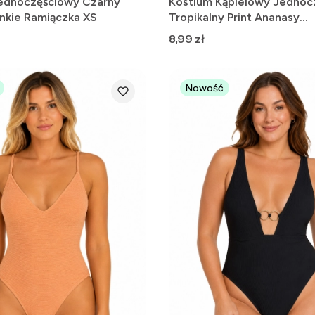
ednoczęściowy Czarny
Kostium Kąpielowy Jednoc
enkie Ramiączka XS
Tropikalny Print Ananasy
Pomarańczowy L
Cena
8,99 zł
Nowość