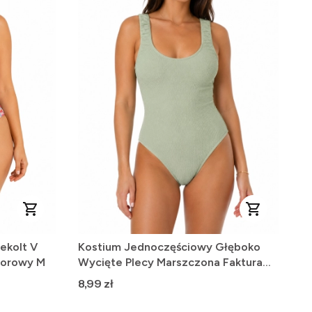
ekolt V
Kostium Jednoczęściowy Głęboko
olorowy M
Wycięte Plecy Marszczona Faktura
Szałwiowy S
Cena
8,99 zł