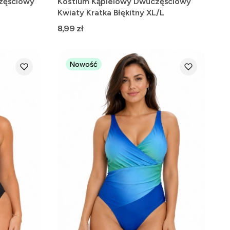
zęściowy
Kostium Kąpielowy Dwuczęściowy
Kwiaty Kratka Błękitny XL/L
Cena
8,99 zł
Nowość