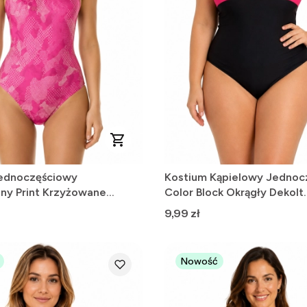
ednoczęściowy
Kostium Kąpielowy Jednoc
jny Print Krzyżowane
Color Block Okrągły Dekolt
 Fuksja 146-156cm
Czarny/Różowy L
Cena
9,99 zł
Nowość