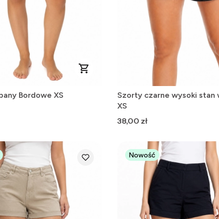
lbany Bordowe XS
Szorty czarne wysoki stan 
XS
Cena
38,00 zł
Nowość