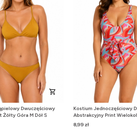
ąpielowy Dwuczęściowy
Kostium Jednoczęściowy D
nt Żółty Góra M Dół S
Abstrakcyjny Print Wielok
Cena
8,99 zł