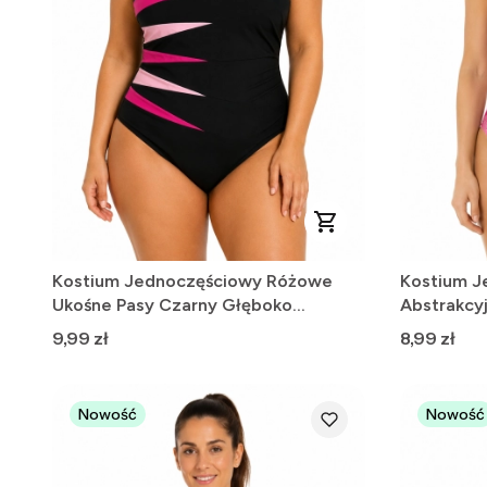
Kostium Jednoczęściowy Różowe
Kostium J
Ukośne Pasy Czarny Głęboko
Abstrakcy
Wycięte Plecy L
Ramiączka
Cena
Cena
9,99 zł
8,99 zł
Nowość
Nowość