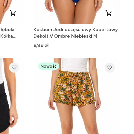
łęboki
Kostium Jednoczęściowy Kopertowy
 Kółka
Dekolt V Ombre Niebieski M
Cena
8,99 zł
Nowość