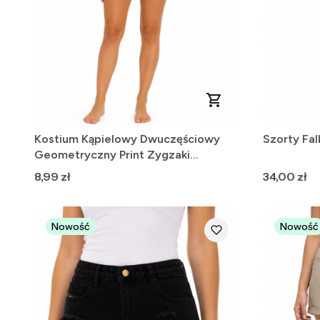
Kostium Kąpielowy Dwuczęściowy
Szorty Fa
Geometryczny Print Zygzaki
Wielokolorowy M
Cena
Cena
8,99 zł
34,00 zł
Nowość
Nowość