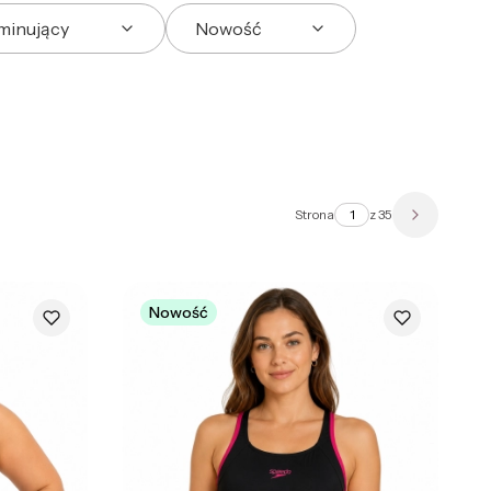
ominujący
Nowość
Strona
z 35
Następne 
Nowość