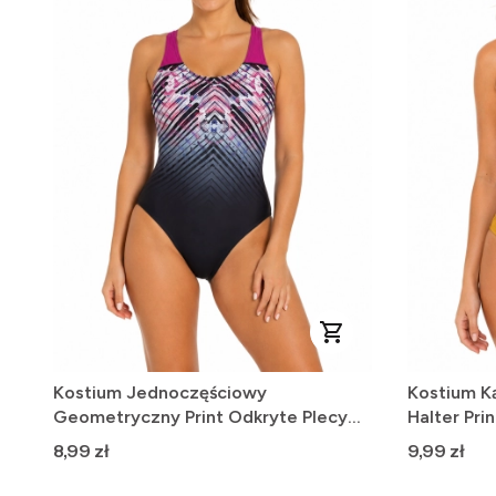
Kostium Jednoczęściowy
Kostium K
Geometryczny Print Odkryte Plecy
Halter Pri
Czarno-Fioletowy M
Cena
Cena
8,99 zł
9,99 zł