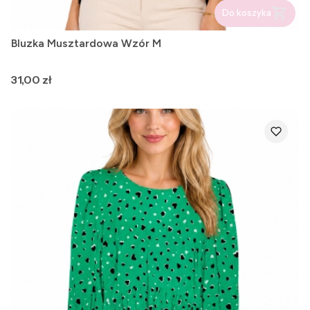
Do koszyka
Bluzka Musztardowa Wzór M
Cena
31,00 zł