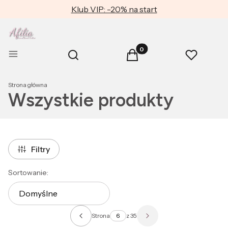
Klub VIP: -20% na start
Produkty w koszyku: 0. Zob
Otwórz wyszukiwarkę
Menu
Szukaj
Koszyk
Ulubione
Strona główna
Wszystkie produkty
Filtry
Lista produktów
Sortowanie:
Domyślne
Strona
z 35
Poprzednie produkty
Następne produkty