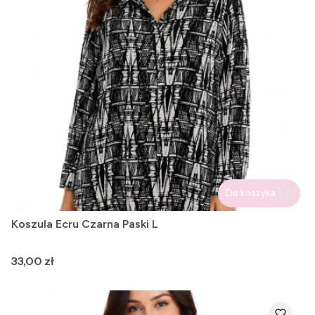
Do koszyka
Koszula Ecru Czarna Paski L
Cena
33,00 zł