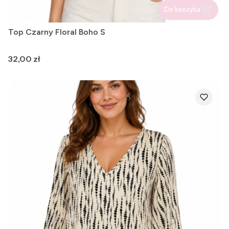
Do koszyka
Top Czarny Floral Boho S
Cena
32,00 zł