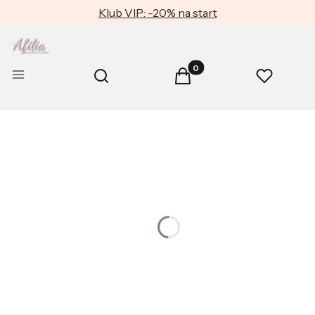
Klub VIP: -20% na start
Produkty w koszyku: 0. Zob
Otwórz wyszukiwarkę
Menu
Szukaj
Koszyk
Ulubione