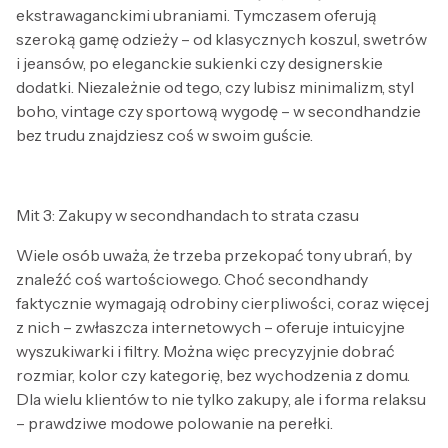
ekstrawaganckimi ubraniami. Tymczasem oferują
szeroką gamę odzieży – od klasycznych koszul, swetrów
i jeansów, po eleganckie sukienki czy designerskie
dodatki. Niezależnie od tego, czy lubisz minimalizm, styl
boho, vintage czy sportową wygodę – w secondhandzie
bez trudu znajdziesz coś w swoim guście.
Mit 3: Zakupy w secondhandach to strata czasu
Wiele osób uważa, że trzeba przekopać tony ubrań, by
znaleźć coś wartościowego. Choć secondhandy
faktycznie wymagają odrobiny cierpliwości, coraz więcej
z nich – zwłaszcza internetowych – oferuje intuicyjne
wyszukiwarki i filtry. Można więc precyzyjnie dobrać
rozmiar, kolor czy kategorię, bez wychodzenia z domu.
Dla wielu klientów to nie tylko zakupy, ale i forma relaksu
– prawdziwe modowe polowanie na perełki.