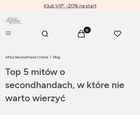
Klub VIP: -20% na start
Produkty w koszyku: 0. Zob
Otwórz wyszukiwarkę
Menu
Szukaj
Koszyk
Ulubione
Afilia SecondHand Online
Blog
Top 5 mitów o
secondhandach, w które nie
warto wierzyć