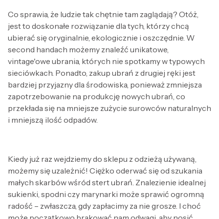
Co sprawia, że ludzie tak chętnie tam zaglądają? Otóż,
jest to doskonałe rozwiązanie dla tych, którzy chcą
ubierać się oryginalnie, ekologicznie i oszczędnie. W
second handach możemy znaleźć unikatowe,
vintage'owe ubrania, których nie spotkamy w typowych
sieciówkach. Ponadto, zakup ubrań z drugiej ręki jest
bardziej przyjazny dla środowiska, ponieważ zmniejsza
zapotrzebowanie na produkcję nowych ubrań, co
przekłada się na mniejsze zużycie surowców naturalnych
i mniejszą ilość odpadów.
Kiedy już raz wejdziemy do sklepu z odzieżą używaną,
możemy się uzależnić! Ciężko oderwać się od szukania
małych skarbów wśród stert ubrań. Znalezienie idealnej
sukienki, spodni czy marynarki może sprawić ogromną
radość – zwłaszcza, gdy zapłacimy za nie grosze. I choć
może początkowo brakować nam odwagi, aby nosić