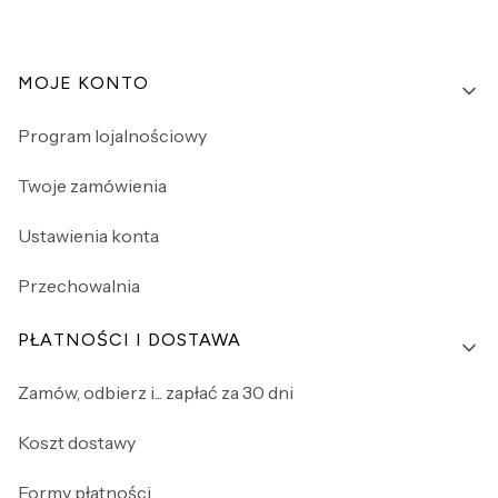
Linki w stopce
MOJE KONTO
Program lojalnościowy
Twoje zamówienia
Ustawienia konta
Przechowalnia
PŁATNOŚCI I DOSTAWA
Zamów, odbierz i... zapłać za 30 dni
Koszt dostawy
Formy płatności