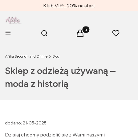
Klub VIP: -20% na start
Produkty w koszyku: 0. Zob
Otwórz wyszukiwarkę
Menu
Szukaj
Koszyk
Ulubione
Afilia SecondHand Online
Blog
Sklep z odzieżą używaną –
moda z historią
dodano: 21-05-2025
Dzisiaj chcemy podzielić się z Wami naszymi