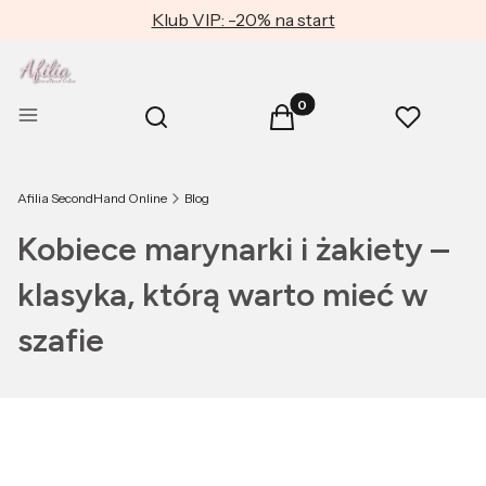
Klub VIP: -20% na start
Produkty w koszyku: 0. Zob
Otwórz wyszukiwarkę
Menu
Szukaj
Koszyk
Ulubione
Afilia SecondHand Online
Blog
Kobiece marynarki i żakiety –
klasyka, którą warto mieć w
szafie