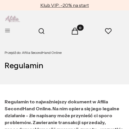
Klub VIP: -20% na start
Produkty w koszyku: 0. Zob
Otwórz wyszukiwarkę
Menu
Szukaj
Koszyk
Ulubione
Przejdź do:
Afilia SecondHand Online
Regulamin
Regulamin to najważniejszy dokument w Afilia
SecondHand Online. Na nim opiera się jego legalne
działanie - źle napisany może przynieść ci sporo
problemów. Zawieranie transakcji sprzedaży,