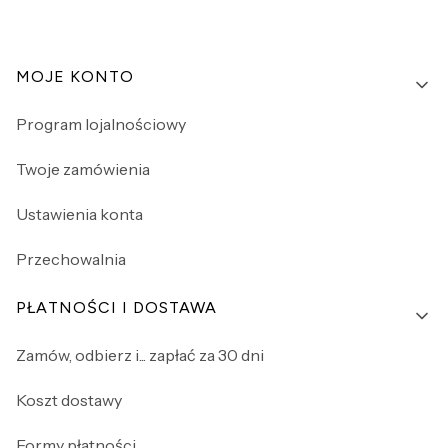
Linki w stopce
MOJE KONTO
Program lojalnościowy
Twoje zamówienia
Ustawienia konta
Przechowalnia
PŁATNOŚCI I DOSTAWA
Zamów, odbierz i... zapłać za 30 dni
Koszt dostawy
Formy płatności