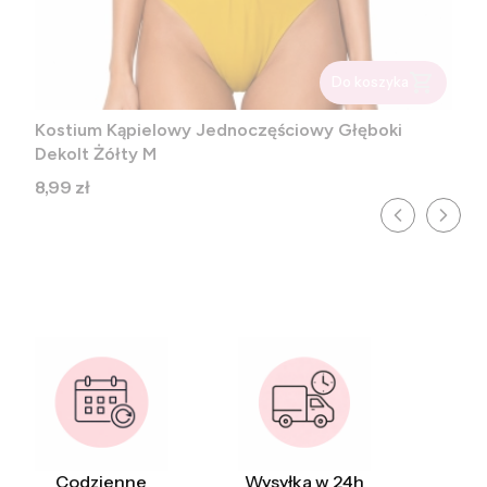
Do koszyka
Kostium Kąpielowy Jednoczęściowy Głęboki
Dekolt Żółty M
Cena
8,99 zł
Codzienne
Wysyłka w 24h