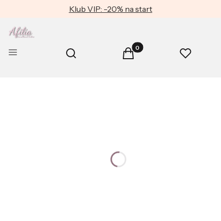
Klub VIP: -20% na start
Produkty w koszyku: 0. Zob
Otwórz wyszukiwarkę
Menu
Szukaj
Koszyk
Ulubione