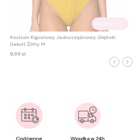
Do koszyka
Kostium Kąpielowy Jednoczęściowy Głęboki
Dekolt Żółty M
Cena
8,99 zł
Codzienne
Wysyłka w 24h