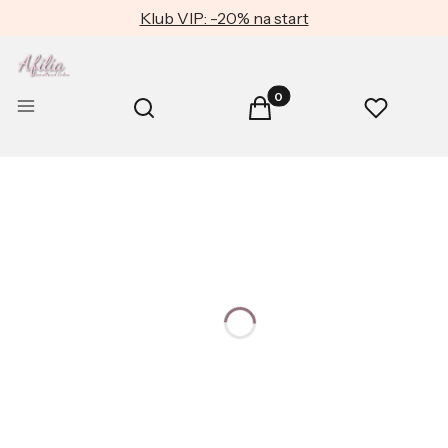
Klub VIP: -20% na start
Produkty w koszyku: 0. Zob
Otwórz wyszukiwarkę
Menu
Szukaj
Koszyk
Ulubione