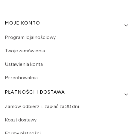
Linki w stopce
MOJE KONTO
Program lojalnościowy
Twoje zamówienia
Ustawienia konta
Przechowalnia
PŁATNOŚCI I DOSTAWA
Zamów, odbierz i... zapłać za 30 dni
Koszt dostawy
Formy płatności