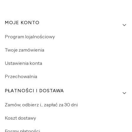
Linki w stopce
MOJE KONTO
Program lojalnościowy
Twoje zamówienia
Ustawienia konta
Przechowalnia
PŁATNOŚCI I DOSTAWA
Zamów, odbierz i... zapłać za 30 dni
Koszt dostawy
Formy płatności