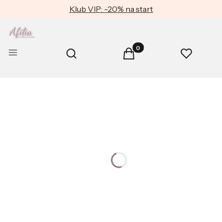
Klub VIP: -20% na start
Produkty w koszyku: 0. Zob
Otwórz wyszukiwarkę
Menu
Szukaj
Koszyk
Ulubione