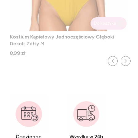
Do koszyka
Kostium Kąpielowy Jednoczęściowy Głęboki
Dekolt Żółty M
Cena
8,99 zł
Codzienne
Wysyłka w 24h