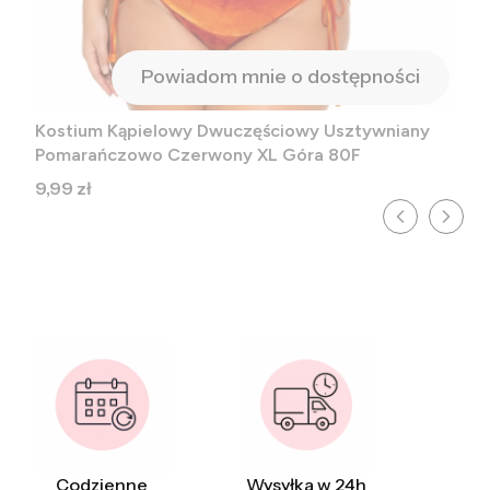
Powiadom mnie o dostępności
Kostium Kąpielowy Dwuczęściowy Usztywniany
Pomarańczowo Czerwony XL Góra 80F
Cena
9,99 zł
Codzienne
Wysyłka w 24h