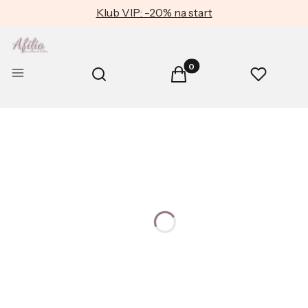
Klub VIP: -20% na start
Produkty w koszyku: 0. Zob
Otwórz wyszukiwarkę
Menu
Szukaj
Koszyk
Ulubione