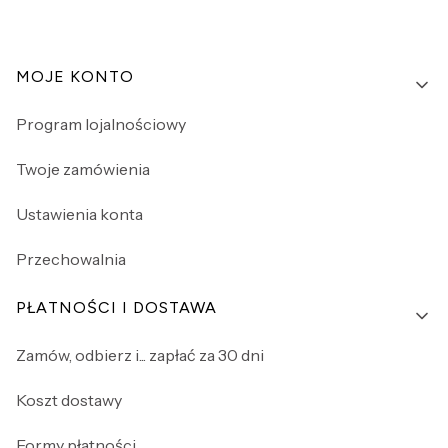
Linki w stopce
MOJE KONTO
Program lojalnościowy
Twoje zamówienia
Ustawienia konta
Przechowalnia
PŁATNOŚCI I DOSTAWA
Zamów, odbierz i... zapłać za 30 dni
Koszt dostawy
Formy płatności