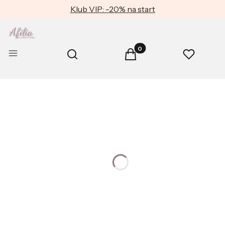
Klub VIP: -20% na start
Produkty w koszyku: 0. Zob
Otwórz wyszukiwarkę
Menu
Szukaj
Koszyk
Ulubione