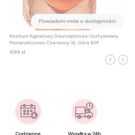
Powiadom mnie o dostępności
Kostium Kąpielowy Dwuczęściowy Usztywniany
Pomarańczowo Czerwony XL Góra 80F
Cena
9,99 zł
Codzienne
Wysyłka w 24h