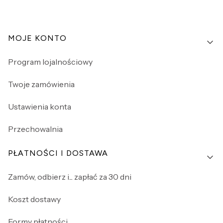
Linki w stopce
MOJE KONTO
Program lojalnościowy
Twoje zamówienia
Ustawienia konta
Przechowalnia
PŁATNOŚCI I DOSTAWA
Zamów, odbierz i... zapłać za 30 dni
Koszt dostawy
Formy płatności