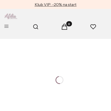
Klub VIP: -20% na start
Produkty w koszyku: 0. Zob
Otwórz wyszukiwarkę
Menu
Szukaj
Koszyk
Ulubione