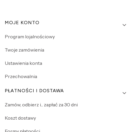
Linki w stopce
MOJE KONTO
Program lojalnościowy
Twoje zamówienia
Ustawienia konta
Przechowalnia
PŁATNOŚCI I DOSTAWA
Zamów, odbierz i... zapłać za 30 dni
Koszt dostawy
Formy płatności