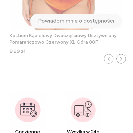
Powiadom mnie o dostępności
Kostium Kąpielowy Dwuczęściowy Usztywniany
Pomarańczowo Czerwony XL Góra 80F
Cena
9,99 zł
Codzienne
Wysyłka w 24h