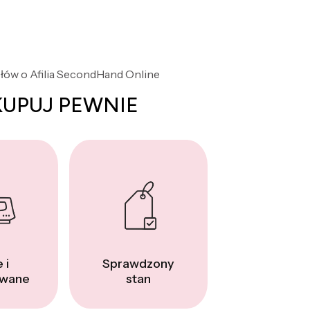
słów o Afilia SecondHand Online
KUPUJ PEWNIE
 i
Sprawdzony
wane
stan