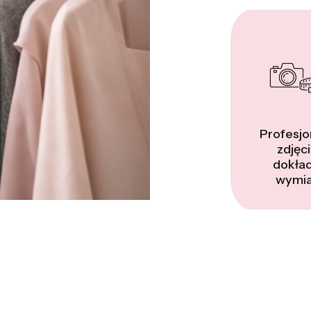
Profesjo
zdjęci
dokła
wymia