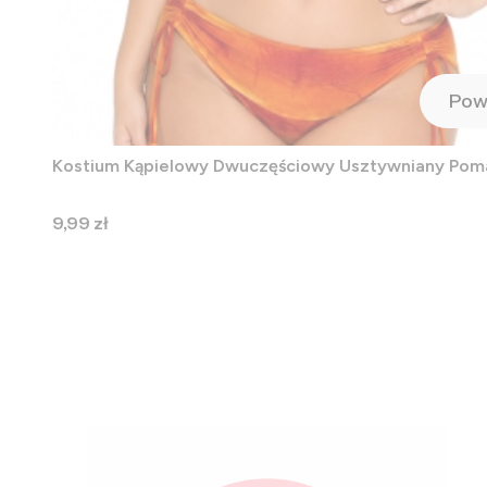
Pow
Kostium Kąpielowy Dwuczęściowy Usztywniany Po
Cena
9,99 zł