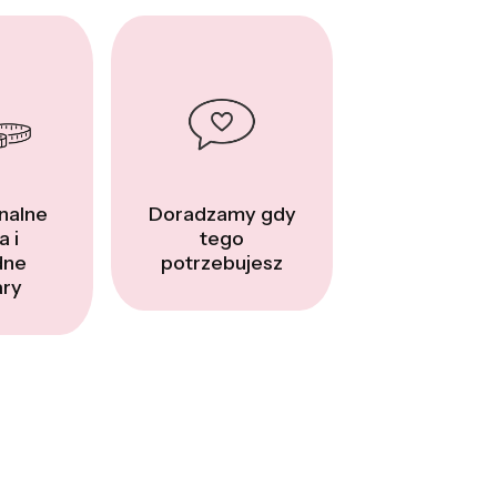
nalne
Doradzamy gdy
a i
tego
dne
potrzebujesz
ry