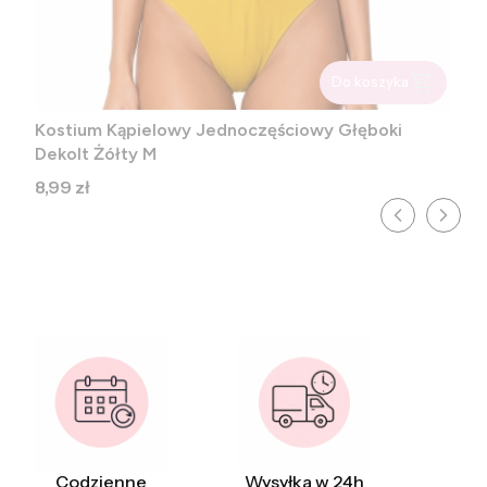
Do koszyka
Kostium Kąpielowy Jednoczęściowy Głęboki
Dekolt Żółty M
Cena
8,99 zł
Codzienne
Wysyłka w 24h