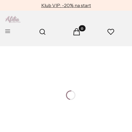
Klub VIP: -20% na start
Produkty w koszyku: 0. Zob
Otwórz wyszukiwarkę
Menu
Szukaj
Koszyk
Ulubione