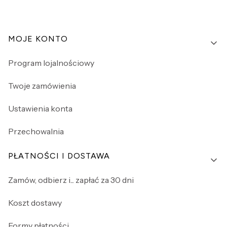
Linki w stopce
MOJE KONTO
Program lojalnościowy
Twoje zamówienia
Ustawienia konta
Przechowalnia
PŁATNOŚCI I DOSTAWA
Zamów, odbierz i... zapłać za 30 dni
Koszt dostawy
Formy płatności