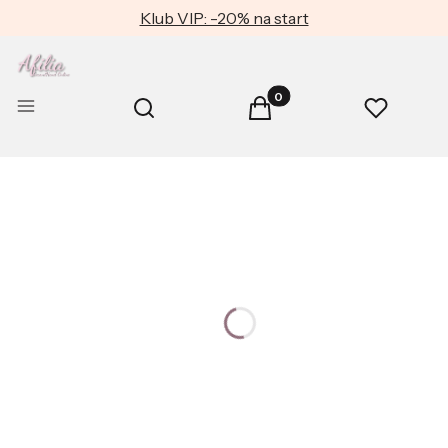
Klub VIP: -20% na start
Produkty w koszyku: 0. Zob
Otwórz wyszukiwarkę
Menu
Szukaj
Koszyk
Ulubione