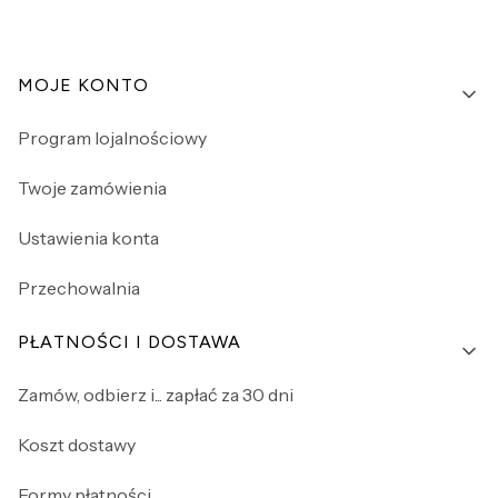
Linki w stopce
MOJE KONTO
Program lojalnościowy
Twoje zamówienia
Ustawienia konta
Przechowalnia
PŁATNOŚCI I DOSTAWA
Zamów, odbierz i... zapłać za 30 dni
Koszt dostawy
Formy płatności