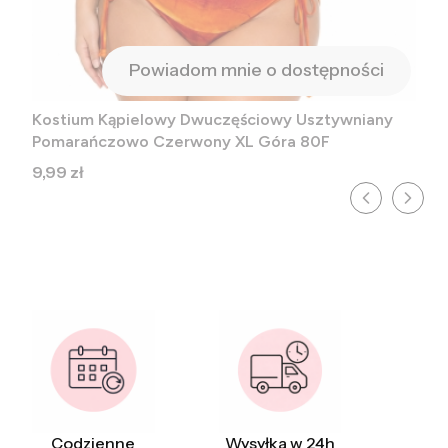
Powiadom mnie o dostępności
Kostium Kąpielowy Dwuczęściowy Usztywniany
Pomarańczowo Czerwony XL Góra 80F
Cena
9,99 zł
Codzienne
Wysyłka w 24h