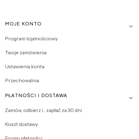
Linki w stopce
MOJE KONTO
Program lojalnościowy
Twoje zamówienia
Ustawienia konta
Przechowalnia
PŁATNOŚCI I DOSTAWA
Zamów, odbierz i... zapłać za 30 dni
Koszt dostawy
Formy płatności