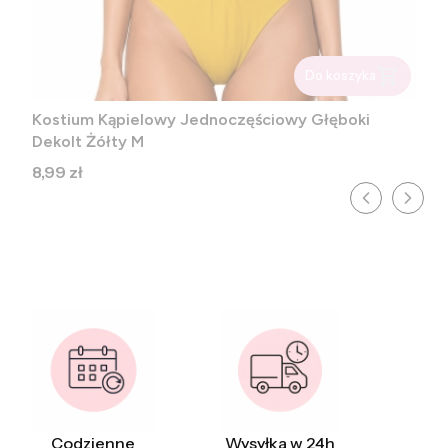
Do koszyka
Kostium Kąpielowy Jednoczęściowy Głęboki
Dekolt Żółty M
Cena
8,99 zł
Codzienne
Wysyłka w 24h