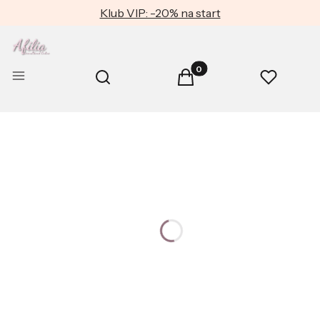
Klub VIP: -20% na start
Produkty w koszyku: 0. Zob
Otwórz wyszukiwarkę
Menu
Szukaj
Koszyk
Ulubione