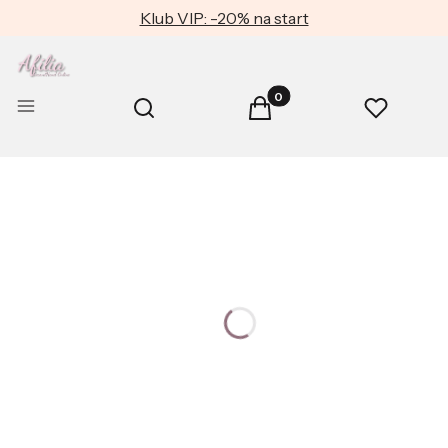
Klub VIP: -20% na start
Produkty w koszyku: 0. Zob
Otwórz wyszukiwarkę
Menu
Szukaj
Koszyk
Ulubione