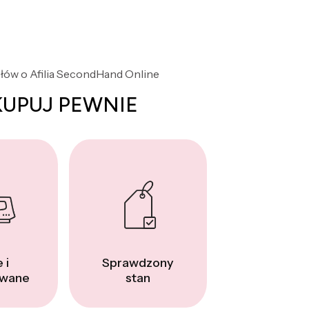
słów o Afilia SecondHand Online
KUPUJ PEWNIE
 i
Sprawdzony
wane
stan