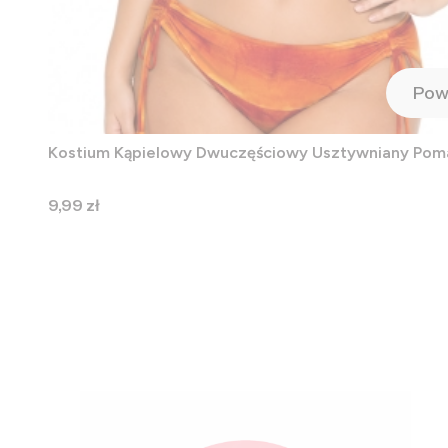
Pow
Kostium Kąpielowy Dwuczęściowy Usztywniany Po
Cena
9,99 zł