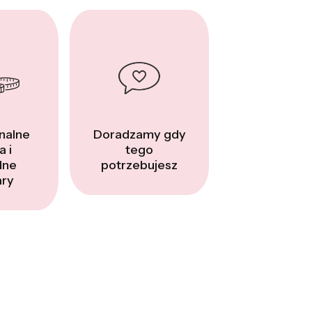
nalne
Doradzamy gdy
a i
tego
dne
potrzebujesz
ry