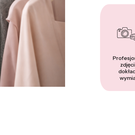
Profesjo
zdjęci
dokła
wymia