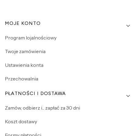
Linki w stopce
MOJE KONTO
Program lojalnościowy
Twoje zamówienia
Ustawienia konta
Przechowalnia
PŁATNOŚCI I DOSTAWA
Zamów, odbierz i... zapłać za 30 dni
Koszt dostawy
Formy płatności