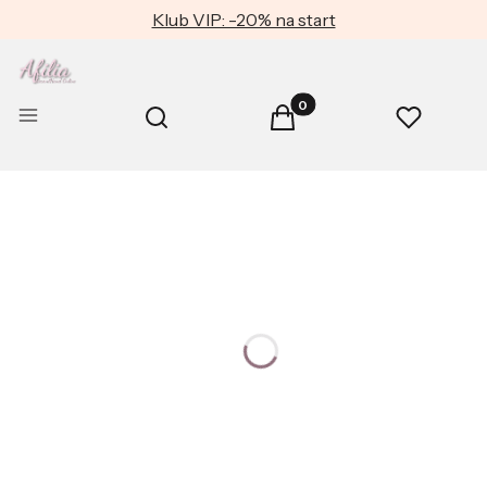
Klub VIP: -20% na start
Produkty w koszyku: 0. Zob
Otwórz wyszukiwarkę
Menu
Szukaj
Koszyk
Ulubione