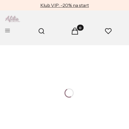
Klub VIP: -20% na start
Produkty w koszyku: 0. Zob
Otwórz wyszukiwarkę
Menu
Szukaj
Koszyk
Ulubione