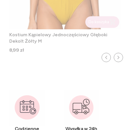
Do koszyka
Kostium Kąpielowy Jednoczęściowy Głęboki
Dekolt Żółty M
Cena
8,99 zł
Codzienne
Wysyłka w 24h