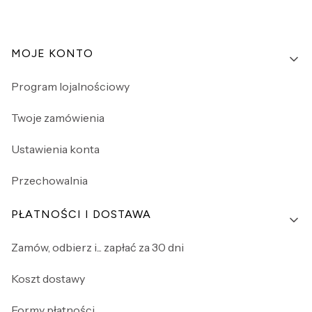
Linki w stopce
MOJE KONTO
Program lojalnościowy
Twoje zamówienia
Ustawienia konta
Przechowalnia
PŁATNOŚCI I DOSTAWA
Zamów, odbierz i... zapłać za 30 dni
Koszt dostawy
Formy płatności