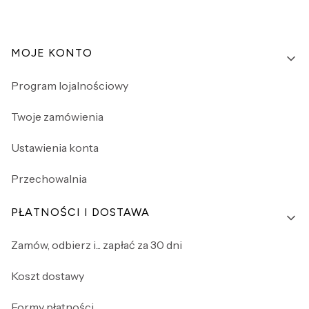
Linki w stopce
MOJE KONTO
Program lojalnościowy
Twoje zamówienia
Ustawienia konta
Przechowalnia
PŁATNOŚCI I DOSTAWA
Zamów, odbierz i... zapłać za 30 dni
Koszt dostawy
Formy płatności