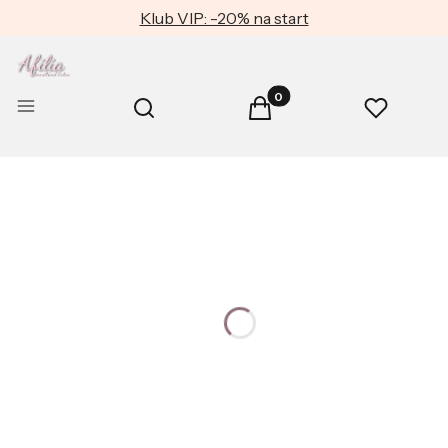
Klub VIP: -20% na start
Produkty w koszyku: 0. Zob
Otwórz wyszukiwarkę
Menu
Szukaj
Koszyk
Ulubione