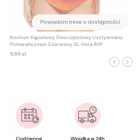
Powiadom mnie o dostępności
Kostium Kąpielowy Dwuczęściowy Usztywniany
Pomarańczowo Czerwony XL Góra 80F
Cena
9,99 zł
Codzienne
Wysyłka w 24h