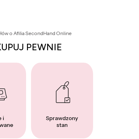
słów o Afilia SecondHand Online
KUPUJ PEWNIE
 i
Sprawdzony
wane
stan