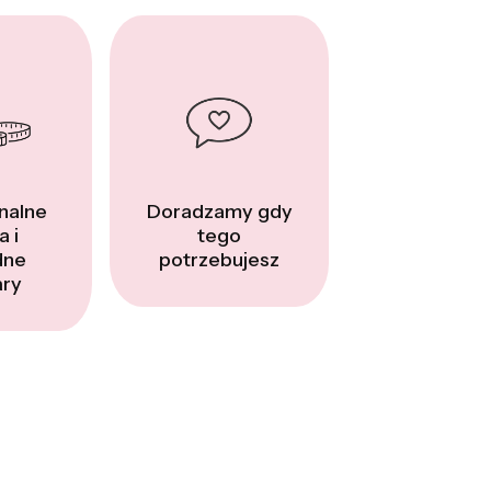
nalne
Doradzamy gdy
a i
tego
dne
potrzebujesz
ry