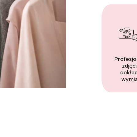
Profesjo
zdjęci
dokła
wymia