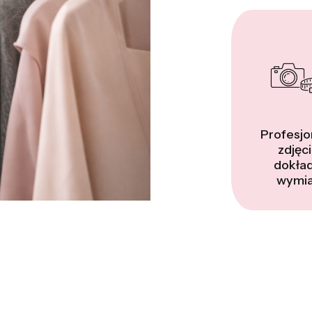
Profesjo
zdjęci
dokła
wymia