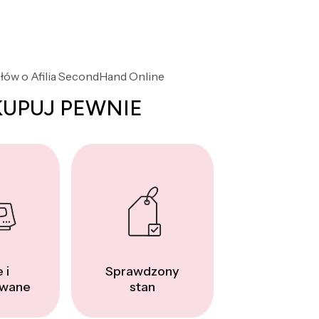
słów o Afilia SecondHand Online
KUPUJ PEWNIE
 i
Sprawdzony
wane
stan