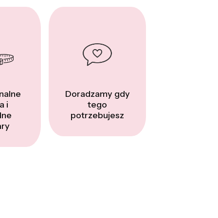
nalne
Doradzamy gdy
a i
tego
dne
potrzebujesz
ry