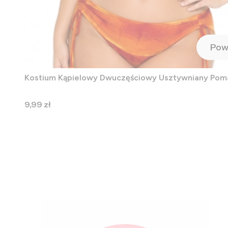
Pow
Kostium Kąpielowy Dwuczęściowy Usztywniany Po
Cena
9,99 zł