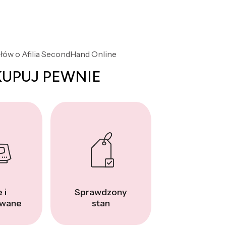
słów o Afilia SecondHand Online
KUPUJ PEWNIE
 i
Sprawdzony
wane
stan