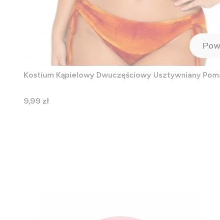
Pow
Kostium Kąpielowy Dwuczęściowy Usztywniany Po
Cena
9,99 zł