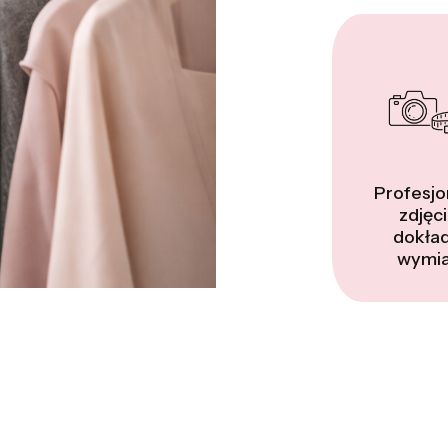
Profesjo
zdjęci
dokła
wymia