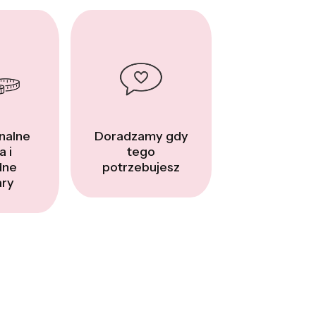
nalne
Doradzamy gdy
a i
tego
dne
potrzebujesz
ry