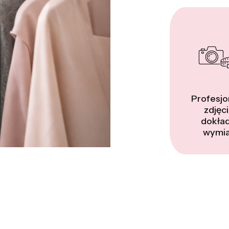
Profesjo
zdjęci
dokła
wymia