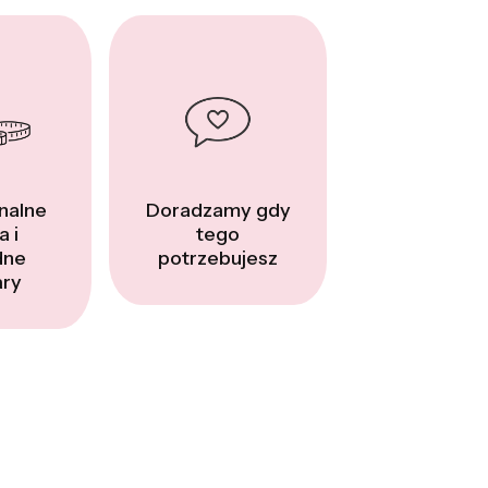
nalne
Doradzamy gdy
a i
tego
dne
potrzebujesz
ry