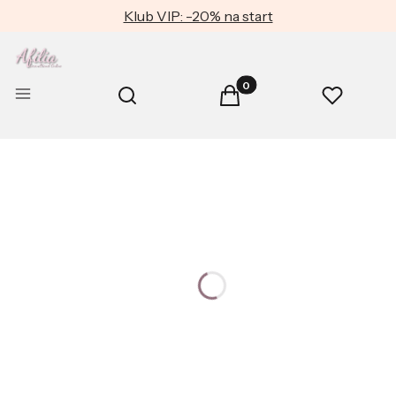
Klub VIP: -20% na start
Produkty w koszyku: 0. Zob
Otwórz wyszukiwarkę
Menu
Szukaj
Koszyk
Ulubione