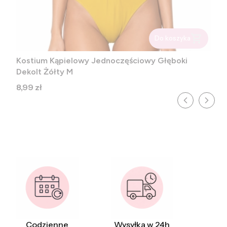
Do koszyka
Kostium Kąpielowy Jednoczęściowy Głęboki
Dekolt Żółty M
Cena
8,99 zł
Codzienne
Wysyłka w 24h