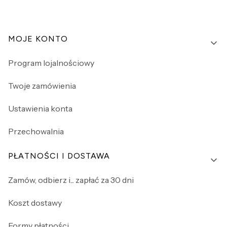
Linki w stopce
MOJE KONTO
Program lojalnościowy
Twoje zamówienia
Ustawienia konta
Przechowalnia
PŁATNOŚCI I DOSTAWA
Zamów, odbierz i... zapłać za 30 dni
Koszt dostawy
Formy płatności