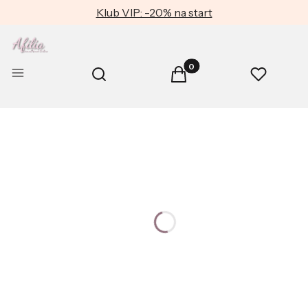
Klub VIP: -20% na start
Produkty w koszyku: 0. Zob
Otwórz wyszukiwarkę
Menu
Szukaj
Koszyk
Ulubione