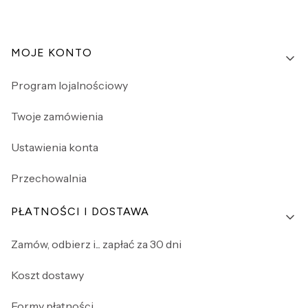
Linki w stopce
MOJE KONTO
Program lojalnościowy
Twoje zamówienia
Ustawienia konta
Przechowalnia
PŁATNOŚCI I DOSTAWA
Zamów, odbierz i... zapłać za 30 dni
Koszt dostawy
Formy płatności