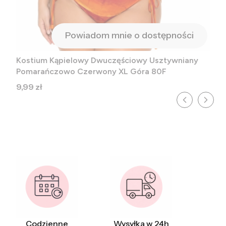
Powiadom mnie o dostępności
Kostium Kąpielowy Dwuczęściowy Usztywniany
Pomarańczowo Czerwony XL Góra 80F
Cena
9,99 zł
Codzienne
Wysyłka w 24h