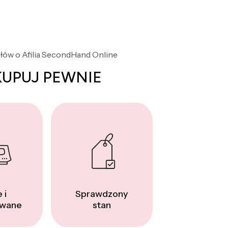
słów o Afilia SecondHand Online
KUPUJ PEWNIE
 i
Sprawdzony
wane
stan