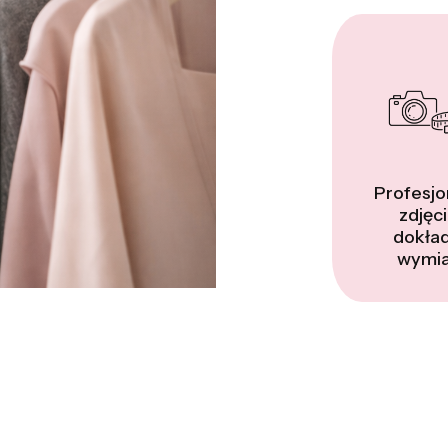
Profesjo
zdjęci
dokła
wymia