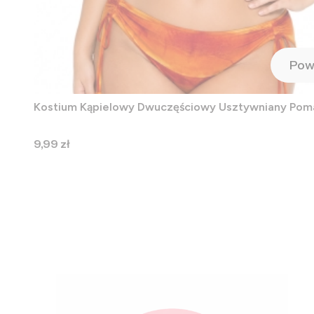
Pow
Kostium Kąpielowy Dwuczęściowy Usztywniany Po
Cena
9,99 zł