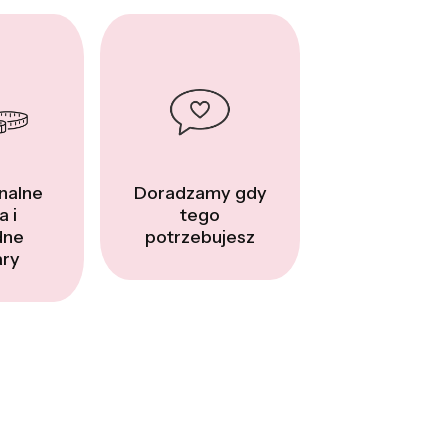
nalne
Doradzamy gdy
a i
tego
dne
potrzebujesz
ry