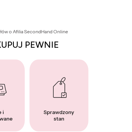
słów o Afilia SecondHand Online
KUPUJ PEWNIE
 i
Sprawdzony
wane
stan