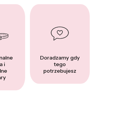
nalne
Doradzamy gdy
a i
tego
dne
potrzebujesz
ry