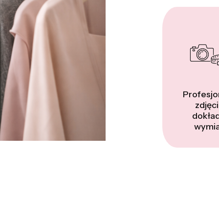
Profesjo
zdjęci
dokła
wymia