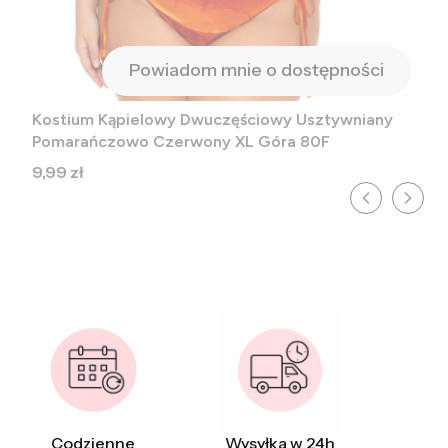
Powiadom mnie o dostępności
Kostium Kąpielowy Dwuczęściowy Usztywniany
Pomarańczowo Czerwony XL Góra 80F
Cena
9,99 zł
Codzienne
Wysyłka w 24h