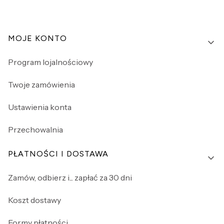
Linki w stopce
MOJE KONTO
Program lojalnościowy
Twoje zamówienia
Ustawienia konta
Przechowalnia
PŁATNOŚCI I DOSTAWA
Zamów, odbierz i... zapłać za 30 dni
Koszt dostawy
Formy płatności