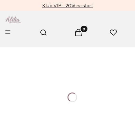
Klub VIP: -20% na start
Produkty w koszyku: 0. Zob
Otwórz wyszukiwarkę
Menu
Szukaj
Koszyk
Ulubione