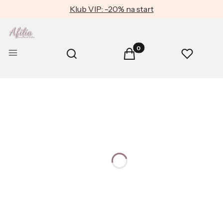
Klub VIP: -20% na start
Produkty w koszyku: 0. Zob
Otwórz wyszukiwarkę
Menu
Szukaj
Koszyk
Ulubione