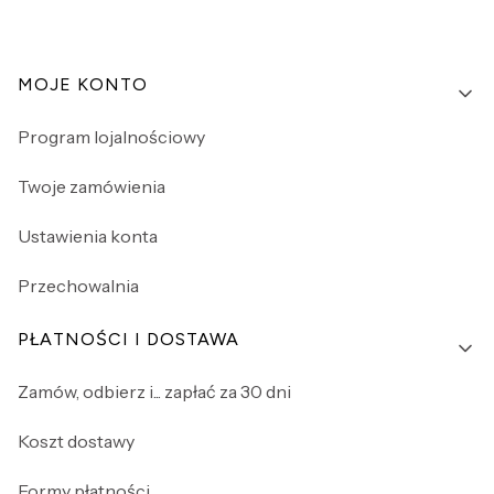
Linki w stopce
MOJE KONTO
Program lojalnościowy
Twoje zamówienia
Ustawienia konta
Przechowalnia
PŁATNOŚCI I DOSTAWA
Zamów, odbierz i... zapłać za 30 dni
Koszt dostawy
Formy płatności