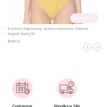
Do koszyka
Kostium Kąpielowy Jednoczęściowy Głęboki
Dekolt Żółty M
Cena
8,99 zł
Codzienne
Wysyłka w 24h