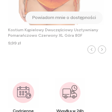
Powiadom mnie o dostępności
Kostium Kąpielowy Dwuczęściowy Usztywniany
Pomarańczowo Czerwony XL Góra 80F
Cena
9,99 zł
Codzienne
Wysyłka w 24h