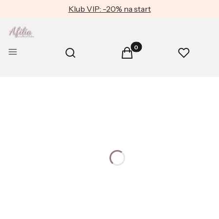
Klub VIP: -20% na start
Produkty w koszyku: 0. Zob
Otwórz wyszukiwarkę
Menu
Szukaj
Koszyk
Ulubione