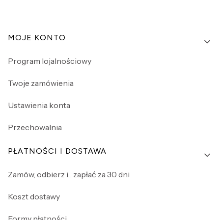
Linki w stopce
MOJE KONTO
Program lojalnościowy
Twoje zamówienia
Ustawienia konta
Przechowalnia
PŁATNOŚCI I DOSTAWA
Zamów, odbierz i... zapłać za 30 dni
Koszt dostawy
Formy płatności