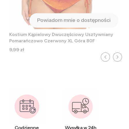
Powiadom mnie o dostępności
Kostium Kąpielowy Dwuczęściowy Usztywniany
Pomarańczowo Czerwony XL Góra 80F
Cena
9,99 zł
Codzienne
Wysyłka w 24h