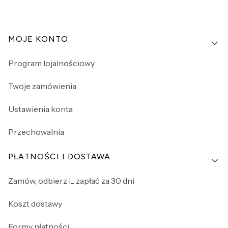
Linki w stopce
MOJE KONTO
Program lojalnościowy
Twoje zamówienia
Ustawienia konta
Przechowalnia
PŁATNOŚCI I DOSTAWA
Zamów, odbierz i... zapłać za 30 dni
Koszt dostawy
Formy płatności