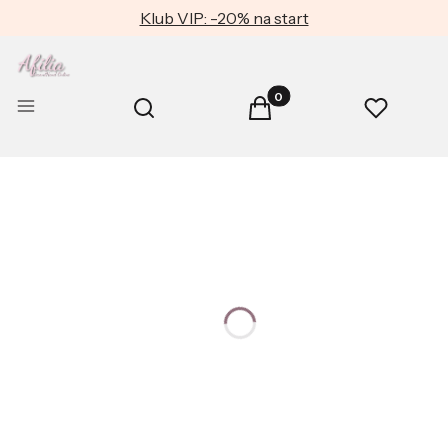
Klub VIP: -20% na start
Produkty w koszyku: 0. Zob
Otwórz wyszukiwarkę
Menu
Szukaj
Koszyk
Ulubione