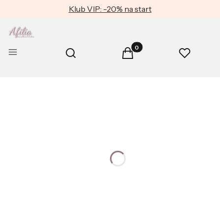
Klub VIP: -20% na start
Produkty w koszyku: 0. Zob
Otwórz wyszukiwarkę
Menu
Szukaj
Koszyk
Ulubione