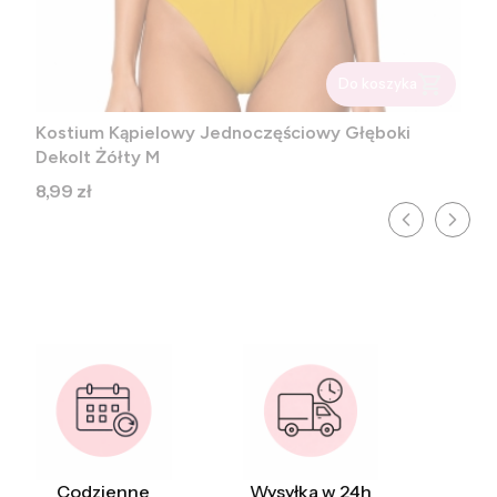
Do koszyka
Kostium Kąpielowy Jednoczęściowy Głęboki
Dekolt Żółty M
Cena
8,99 zł
Codzienne
Wysyłka w 24h