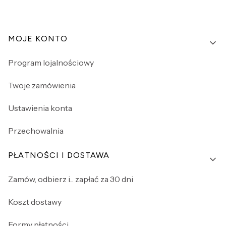
Linki w stopce
MOJE KONTO
Program lojalnościowy
Twoje zamówienia
Ustawienia konta
Przechowalnia
PŁATNOŚCI I DOSTAWA
Zamów, odbierz i... zapłać za 30 dni
Koszt dostawy
Formy płatności