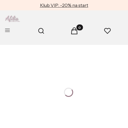
Klub VIP: -20% na start
Produkty w koszyku: 0. Zob
Otwórz wyszukiwarkę
Menu
Szukaj
Koszyk
Ulubione