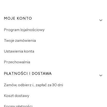
Linki w stopce
MOJE KONTO
Program lojalnościowy
Twoje zamówienia
Ustawienia konta
Przechowalnia
PŁATNOŚCI I DOSTAWA
Zamów, odbierz i... zapłać za 30 dni
Koszt dostawy
Formy płatności