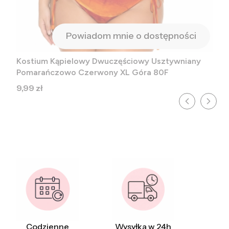
Powiadom mnie o dostępności
Kostium Kąpielowy Dwuczęściowy Usztywniany
Pomarańczowo Czerwony XL Góra 80F
Cena
9,99 zł
Codzienne
Wysyłka w 24h