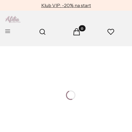
Klub VIP: -20% na start
Produkty w koszyku: 0. Zob
Otwórz wyszukiwarkę
Menu
Szukaj
Koszyk
Ulubione