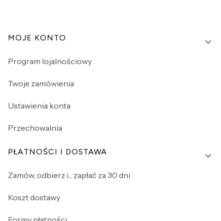
Linki w stopce
MOJE KONTO
Program lojalnościowy
Twoje zamówienia
Ustawienia konta
Przechowalnia
PŁATNOŚCI I DOSTAWA
Zamów, odbierz i... zapłać za 30 dni
Koszt dostawy
Formy płatności