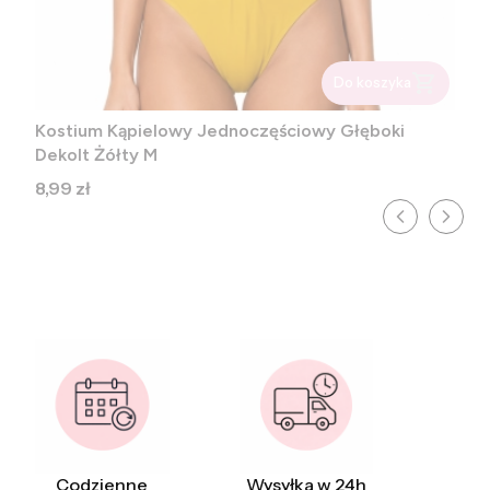
Do koszyka
Kostium Kąpielowy Jednoczęściowy Głęboki
Dekolt Żółty M
Cena
8,99 zł
Codzienne
Wysyłka w 24h