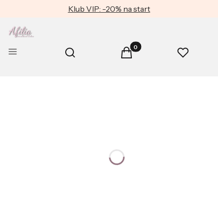
Klub VIP: -20% na start
Produkty w koszyku: 0. Zob
Otwórz wyszukiwarkę
Menu
Szukaj
Koszyk
Ulubione