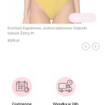
Do koszyka
Kostium Kąpielowy Jednoczęściowy Głęboki
Dekolt Żółty M
Cena
8,99 zł
Codzienne
Wysyłka w 24h