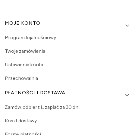
Linki w stopce
MOJE KONTO
Program lojalnościowy
Twoje zamówienia
Ustawienia konta
Przechowalnia
PŁATNOŚCI I DOSTAWA
Zamów, odbierz i... zapłać za 30 dni
Koszt dostawy
Formy płatności