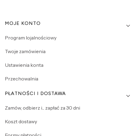
Linki w stopce
MOJE KONTO
Program lojalnościowy
Twoje zamówienia
Ustawienia konta
Przechowalnia
PŁATNOŚCI I DOSTAWA
Zamów, odbierz i... zapłać za 30 dni
Koszt dostawy
Formy płatności