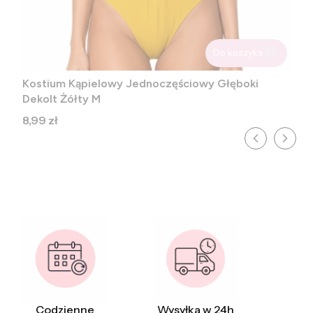
Do koszyka
Kostium Kąpielowy Jednoczęściowy Głęboki
Dekolt Żółty M
Cena
8,99 zł
Codzienne
Wysyłka w 24h