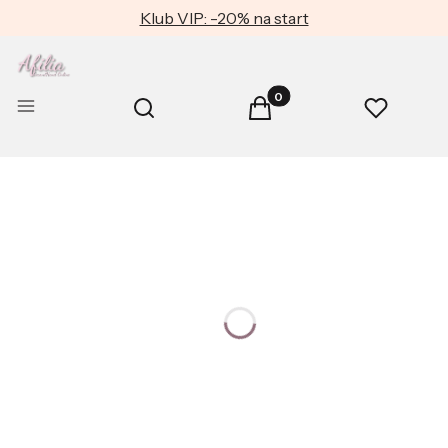
Klub VIP: -20% na start
Produkty w koszyku: 0. Zob
Otwórz wyszukiwarkę
Menu
Szukaj
Koszyk
Ulubione