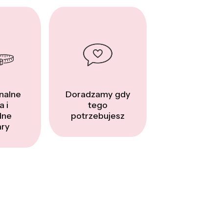
nalne
Doradzamy gdy
a i
tego
dne
potrzebujesz
ry