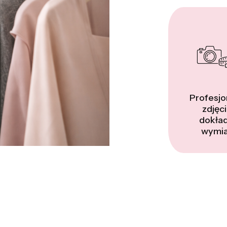
Profesjo
zdjęci
dokła
wymia