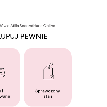
słów o Afilia SecondHand Online
KUPUJ PEWNIE
 i
Sprawdzony
wane
stan