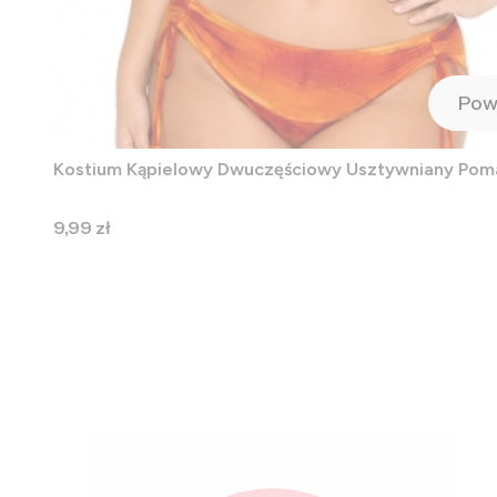
Pow
Kostium Kąpielowy Dwuczęściowy Usztywniany Po
Cena
9,99 zł