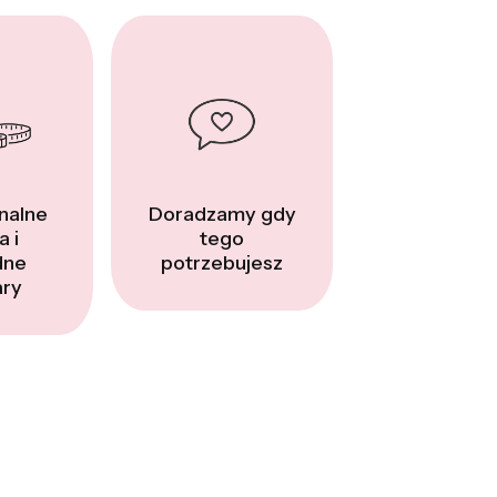
nalne
Doradzamy gdy
a i
tego
dne
potrzebujesz
ry