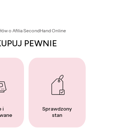
słów o Afilia SecondHand Online
KUPUJ PEWNIE
 i
Sprawdzony
wane
stan