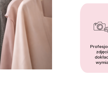
Profesjo
zdjęci
dokła
wymia