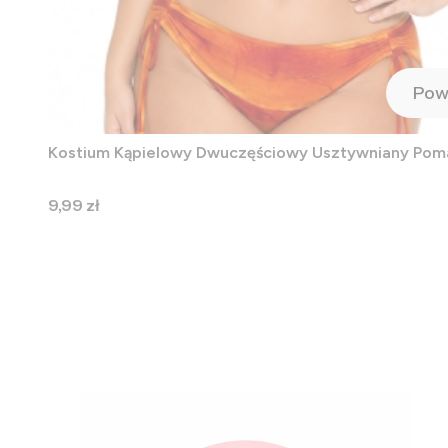
Pow
Kostium Kąpielowy Dwuczęściowy Usztywniany Po
Cena
9,99 zł