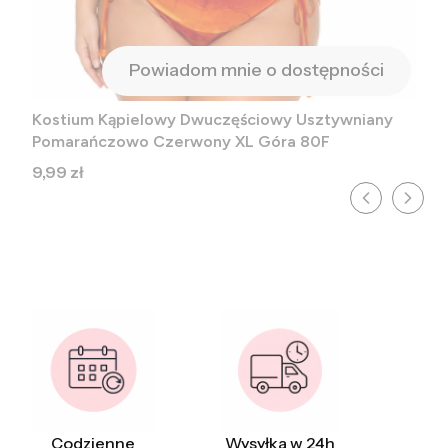
Powiadom mnie o dostępności
Kostium Kąpielowy Dwuczęściowy Usztywniany
Pomarańczowo Czerwony XL Góra 80F
Cena
9,99 zł
Codzienne
Wysyłka w 24h