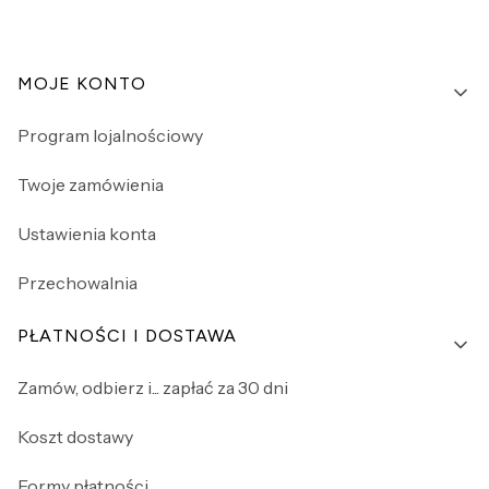
Linki w stopce
MOJE KONTO
Program lojalnościowy
Twoje zamówienia
Ustawienia konta
Przechowalnia
PŁATNOŚCI I DOSTAWA
Zamów, odbierz i... zapłać za 30 dni
Koszt dostawy
Formy płatności