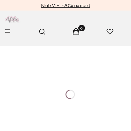
Klub VIP: -20% na start
Produkty w koszyku: 0. Zob
Otwórz wyszukiwarkę
Menu
Szukaj
Koszyk
Ulubione