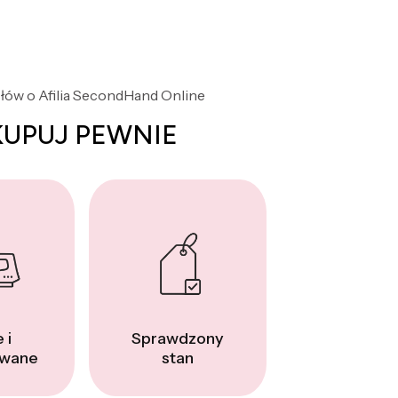
słów o Afilia SecondHand Online
KUPUJ PEWNIE
 i
Sprawdzony
wane
stan