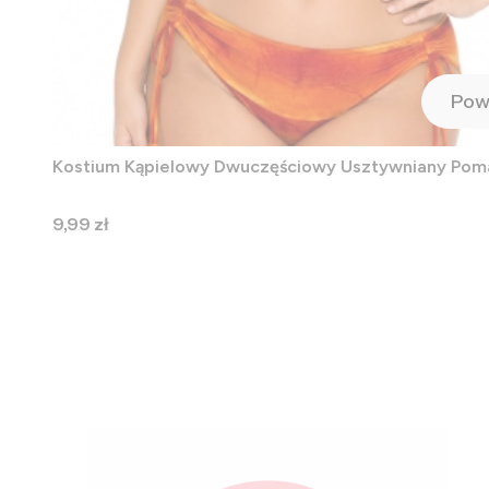
Pow
Kostium Kąpielowy Dwuczęściowy Usztywniany Po
Cena
9,99 zł