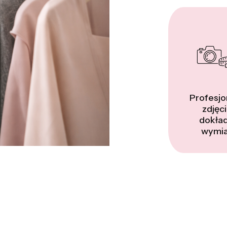
Profesjo
zdjęci
dokła
wymia