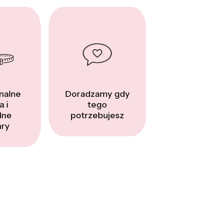
nalne
Doradzamy gdy
a i
tego
dne
potrzebujesz
ry