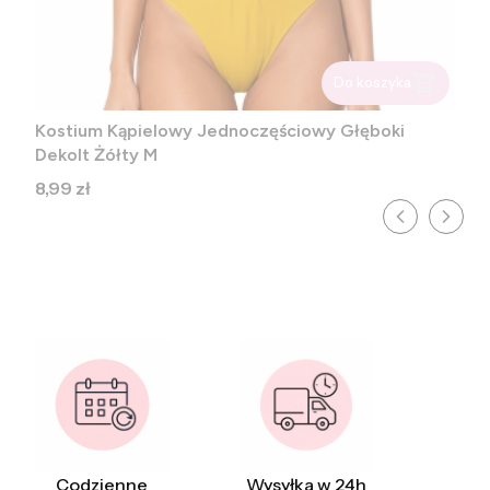
Do koszyka
Kostium Kąpielowy Jednoczęściowy Głęboki
Dekolt Żółty M
Cena
8,99 zł
Codzienne
Wysyłka w 24h