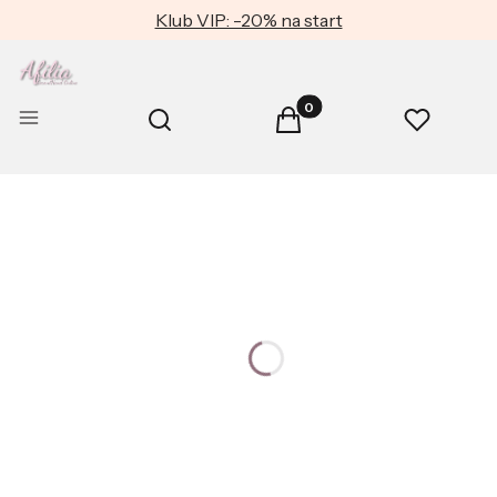
Klub VIP: -20% na start
Produkty w koszyku: 0. Zob
Otwórz wyszukiwarkę
Menu
Szukaj
Koszyk
Ulubione