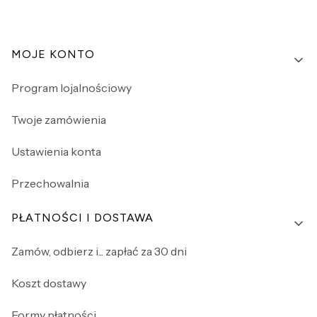
Linki w stopce
MOJE KONTO
Program lojalnościowy
Twoje zamówienia
Ustawienia konta
Przechowalnia
PŁATNOŚCI I DOSTAWA
Zamów, odbierz i... zapłać za 30 dni
Koszt dostawy
Formy płatności