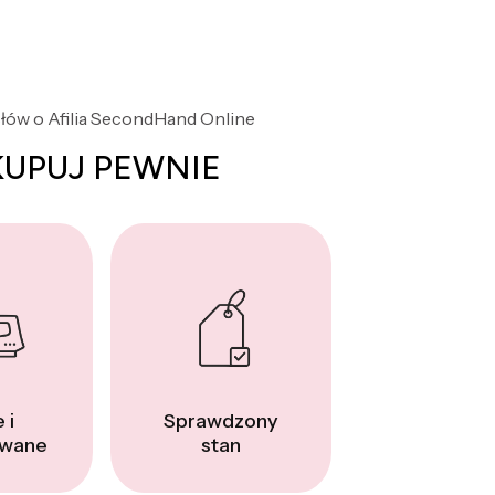
słów o Afilia SecondHand Online
KUPUJ PEWNIE
 i
Sprawdzony
wane
stan