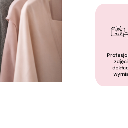
Profesjo
zdjęci
dokła
wymia