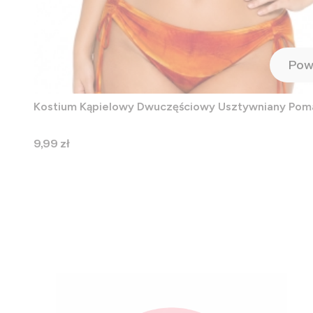
Pow
Kostium Kąpielowy Dwuczęściowy Usztywniany Po
Cena
9,99 zł