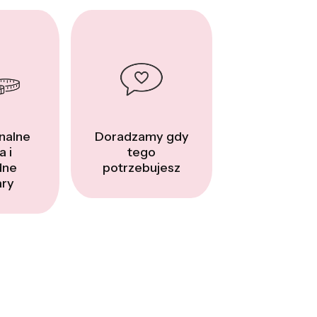
nalne
Doradzamy gdy
a i
tego
dne
potrzebujesz
ry