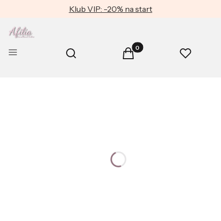
Klub VIP: -20% na start
Produkty w koszyku: 0. Zob
Otwórz wyszukiwarkę
Menu
Szukaj
Koszyk
Ulubione