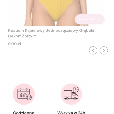
Do koszyka
Kostium Kąpielowy Jednoczęściowy Głęboki
Dekolt Żółty M
Cena
8,99 zł
Codzienne
Wysyłka w 24h