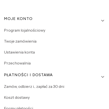
Linki w stopce
MOJE KONTO
Program lojalnościowy
Twoje zamówienia
Ustawienia konta
Przechowalnia
PŁATNOŚCI I DOSTAWA
Zamów, odbierz i... zapłać za 30 dni
Koszt dostawy
Formy płatności